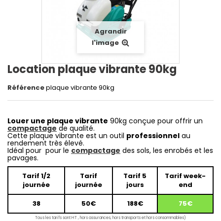
Agrandir
l'image
Location plaque vibrante 90kg
Référence
plaque vibrante 90kg
Louer une plaque vibrante
90kg conçue pour offrir un
compactage
de qualité.
Cette plaque vibrante est un outil
professionnel
au
rendement très élevé.
Idéal pour pour le
compactage
des sols, les enrobés et les
pavages.
Tarif 1/2
Tarif
Tarif 5
Tarif week-
journée
journée
jours
end
38
50€
188€
75€
Tous les tarifs sont HT , hors assurances, hors transports et hors consommables)