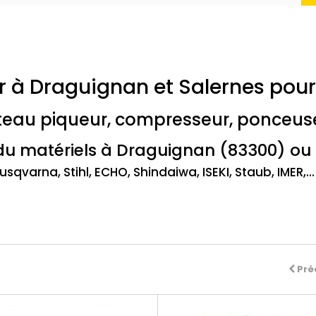
er à Draguignan et Salernes pou
teau piqueur, compresseur, ponceuse 
du matériels à Draguignan (83300) ou 
qvarna, Stihl, ECHO, Shindaiwa, ISEKI, Staub, IMER,...
Pré