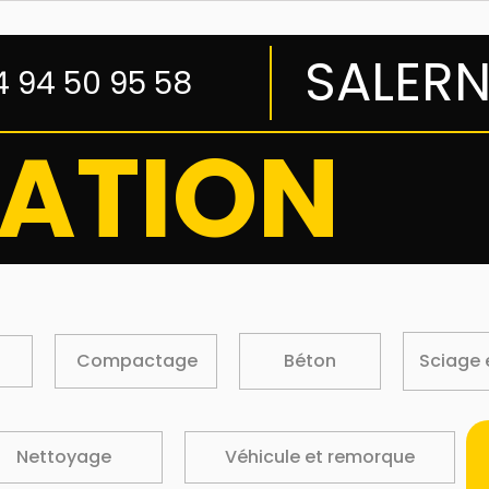
SALER
4 94 50 95 58
ATION
Compactage
Béton
Sciage 
Nettoyage
Véhicule et remorque