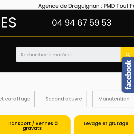
Agence de Draguignan : PMD Tout Faire 
NES
04 94 67 59 53
et carottage
Second oeuvre
Manutention
Transport / Bennes à
Levage et grutage
gravats