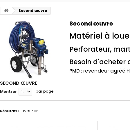
Second œuvre
Second œuvre
Matériel à lou
Perforateur, mar
Besoin d'acheter 
PMD : revendeur agréé Hus
SECOND ŒUVRE
par page
Montrer
12
Résultats 1 - 12 sur 36.