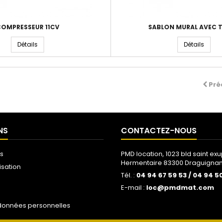
OMPRESSEUR 11CV
SABLON MURAL AVEC 
Détails
Détails
Pré
NS
CONTACTEZ-NOUS
s
PMD location, 1023 bld saint exu
Hermentaire 83300 Draguigna
isation
Tél. :
04 94 67 59 53 / 04 94 5
E-mail :
loc@pmdmat.com
 données personnelles