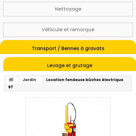
Nettoyage
Véhicule et remorque
Transport / Bennes à gravats
Levage et grutage
Jardin
Location fendeuse bûches électrique
9T