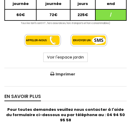
journée
journée
jours
end
60€
72€
225€
/
Tous les tarifs sont HT , hors assurances, hors transports et hors consommables)
Voir l'espace jardin
Imprimer
EN SAVOIR PLUS
Pour toutes demandes veuillez nous contacter à l'aide
du formulaire ci-dessous ou par téléphone au : 04 94 50
95 58