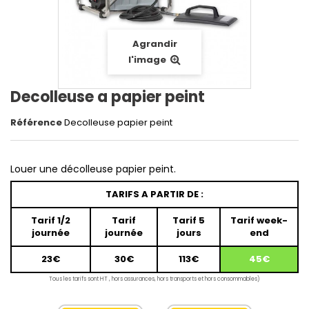
Agrandir
l'image
Decolleuse a papier peint
Référence
Decolleuse papier peint
Louer une décolleuse papier peint
.
TARIFS A PARTIR DE :
Tarif 1/2
Tarif
Tarif 5
Tarif week-
journée
journée
jours
end
23€
30€
113€
45€
Tous les tarifs sont HT , hors assurances, hors transports et hors consommables)