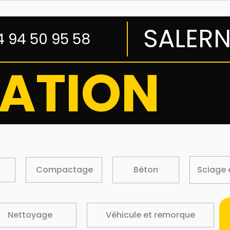
SALER
4 94 50 95 58
ATION
Compactage
Béton
Sciage 
Nettoyage
Véhicule et remorque