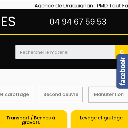
Agence de Draguignan : PMD Tout Faire m
NES
04 94 67 59 53
et carottage
Second oeuvre
Manutention
Transport / Bennes à
Levage et grutage
gravats