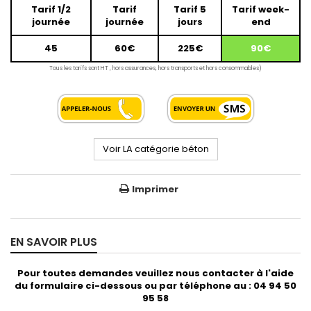
Tarif 1/2
Tarif
Tarif 5
Tarif week-
journée
journée
jours
end
45
60€
225€
90€
Tous les tarifs sont HT , hors assurances, hors transports et hors consommables)
Voir LA catégorie béton
Imprimer
EN SAVOIR PLUS
Pour toutes demandes veuillez nous contacter à l'aide
du formulaire ci-dessous ou par téléphone au : 04 94 50
95 58