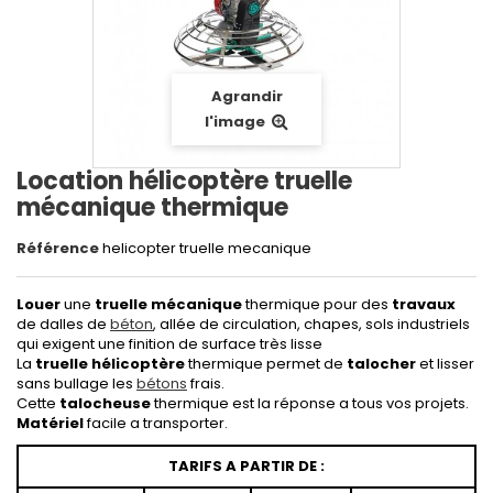
Agrandir
l'image
Location hélicoptère truelle
mécanique thermique
Référence
helicopter truelle mecanique
Louer
une
truelle mécanique
thermique pour des
travaux
de dalles de
béton
, allée de circulation, chapes, sols industriels
qui exigent une finition de surface très lisse
La
truelle hélicoptère
thermique permet de
talocher
et lisser
sans bullage les
bétons
frais.
Cette
talocheuse
thermique est la réponse a tous vos projets.
Matériel
facile a transporter.
TARIFS A PARTIR DE :