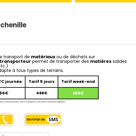
chenille
le transport de
matériaux
ou de déchets sur
 transporteur
permet de transporter des
matières
solides
tc.)
apte à tous types de terrains.
TC journée
Tarif 5 jours
Tarif week-end
156€
488€
260€
 , hors assurances, hors transports et hors consommables)