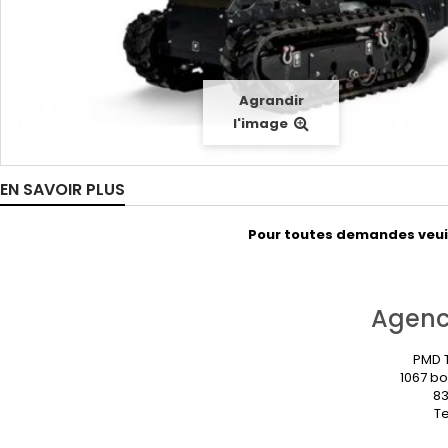
Agrandir
l'image
EN SAVOIR PLUS
Pour toutes demandes veuill
Agenc
PMD T
1067 bo
83
Te