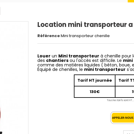
Location mini transporteur a 
Référence
Mini transporteur chenille
Louer
un
Mini transporteur
à chenille pour 
des
chantiers
ou l'accès est difficile. Le
mini
comme des matières liquides ( béton, boue, e
Équipé de chenilles, le
mini transporteur
s'ad
Tarif HT journée
Tarif T
130€
Tous les tarifs sont HT