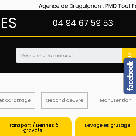
Agence de Draguignan : PMD Tout Faire m
NES
04 94 67 59 53
et carottage
Second oeuvre
Manutention
Transport / Bennes à
Levage et grutage
gravats