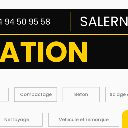
SALER
4 94 50 95 58
ATION
Compactage
Béton
Sciage 
Nettoyage
Véhicule et remorque