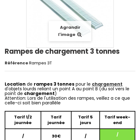
Agrandir
l'image
Rampes de chargement 3 tonnes
Référence
Rampes 3T
Location
de
rampes 3 tonnes
pour le
chargement
d'objets lourds reliant un point A au point B (du sol vers le
point de
chargement
)
Attention: Lors de l'utilisation des rampes, veillez a ce que
celle-ci soit bien parallèle
Tarif 1/2
Tarif
Tarif 5
Tarif week-
journée
journée
jours
end
/
/
30€
/