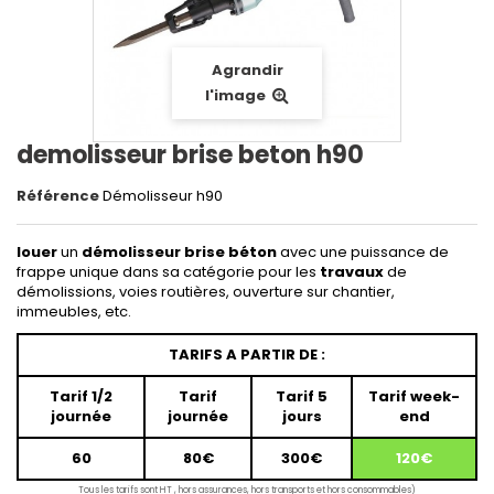
Agrandir
l'image
demolisseur brise beton h90
Référence
Démolisseur h90
louer
un
démolisseur brise béton
avec une puissance de
frappe unique dans sa catégorie pour les
travaux
de
démolissions, voies routières, ouverture sur chantier,
immeubles, etc.
TARIFS A PARTIR DE :
Tarif 1/2
Tarif
Tarif 5
Tarif week-
journée
journée
jours
end
60
80€
300€
120€
Tous les tarifs sont HT , hors assurances, hors transports et hors consommables)