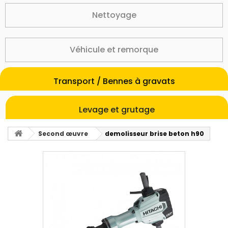
Nettoyage
Véhicule et remorque
Transport / Bennes à gravats
Levage et grutage
Second œuvre
demolisseur brise beton h90