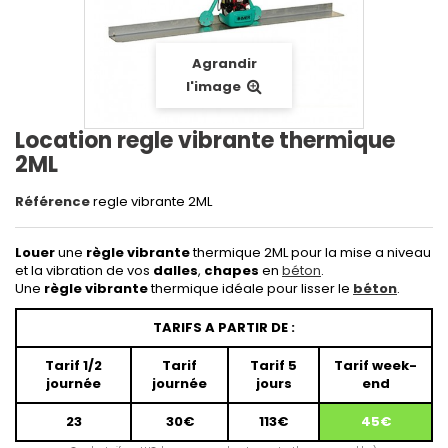
Agrandir
l'image
Location regle vibrante thermique
2ML
Référence
regle vibrante 2ML
Louer
une
règle vibrante
thermique 2ML pour la mise a niveau
et la vibration de vos
dalles
,
chapes
en
béton
.
Une
règle vibrante
thermique idéale pour lisser le
béton
.
TARIFS A PARTIR DE :
Tarif 1/2
Tarif
Tarif 5
Tarif week-
journée
journée
jours
end
23
30€
113€
45€